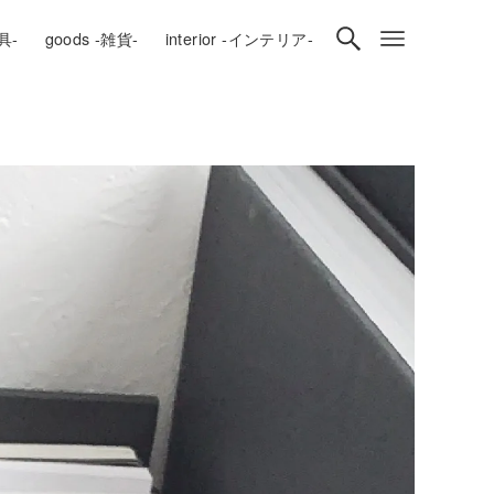
房具-
goods -雑貨-
interior -インテリア-