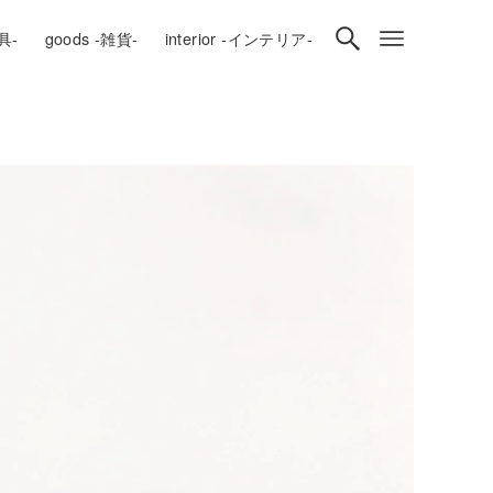
房具-
goods -雑貨-
interior -インテリア-