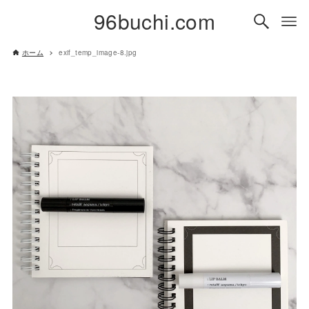
96buchi.com
ホーム
exif_temp_image-8.jpg