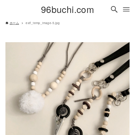
96buchi.com
ホーム
exif_temp_image-5.jpg