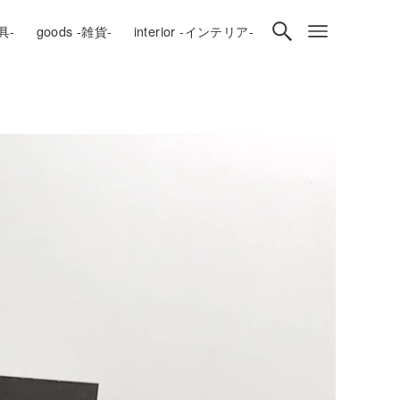
房具-
goods -雑貨-
interior -インテリア-