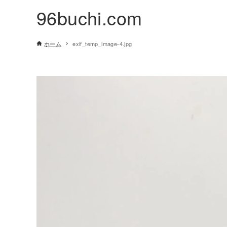
96buchi.com
ホーム
exif_temp_image-4.jpg