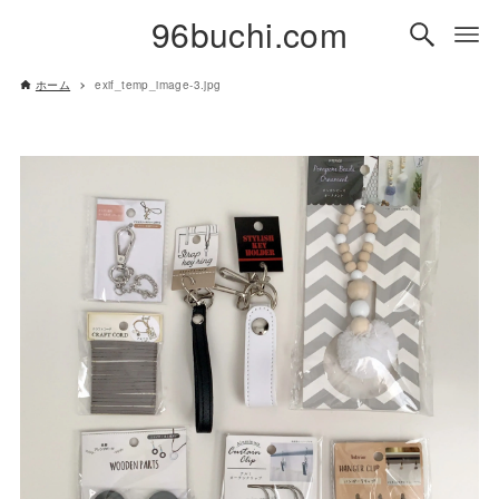
96buchi.com
ホーム
exif_temp_image-3.jpg