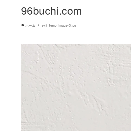
96buchi.com
ホーム
exif_temp_image-3.jpg