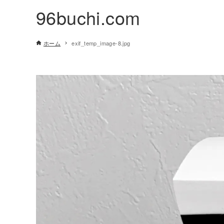
96buchi.com
ホーム
exif_temp_image-8.jpg