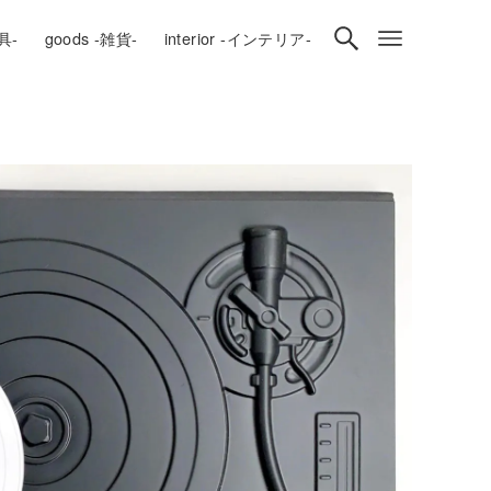
房具-
goods -雑貨-
interior -インテリア-