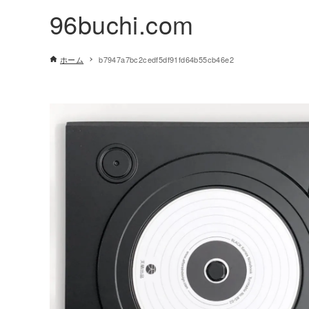
96buchi.com
ホーム
b7947a7bc2cedf5df91fd64b55cb46e2