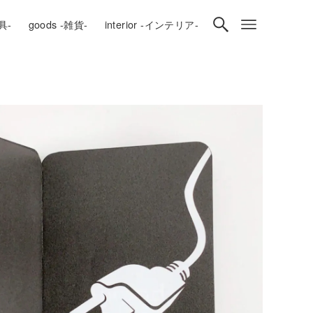
房具-
goods -雑貨-
interior -インテリア-