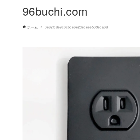
96buchi.com
ホーム
0e82fcde9c0cbce6e2deceee533eca0d