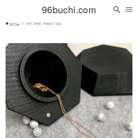
96buchi.com
ホーム
exif_temp_image-7.jpg