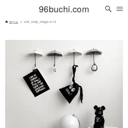
96buchi.com
ホーム
exif_temp_image-3-15