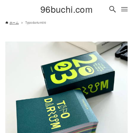
96buchi.com
ホーム
Typodarium06